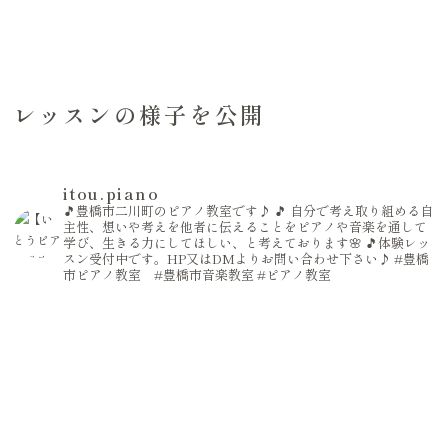
レッスンの様子を公開
itou.piano
🎵豊橋市二川町のピアノ教室です♪
🎵 自分で考え取り組める自
主性、想いや考えを他者に伝えることをピアノや音楽を通して
学び、生きる力にしてほしい、と考えております🌸
🎵体験レッ
スン受付中です。HP又はDMよりお問い合わせ下さい♪
#豊橋
市ピアノ教室 #豊橋市音楽教室
#ピアノ教室