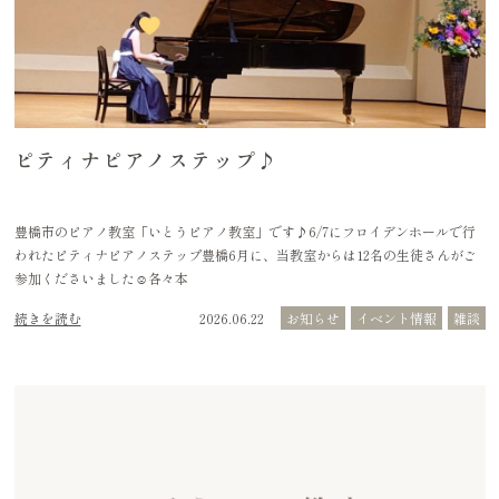
ピティナピアノステップ♪
豊橋市のピアノ教室「いとうピアノ教室」です♪6/7にフロイデンホールで行
われたピティナピアノステップ豊橋6月に、当教室からは12名の生徒さんがご
参加くださいました☺️各々本
続きを読む
2026.06.22
お知らせ
イベント情報
雑談