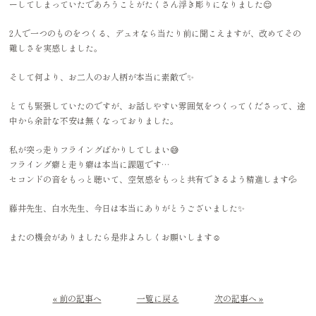
ーしてしまっていたであろうことがたくさん浮き彫りになりました😌
2人で一つのものをつくる、デュオなら当たり前に聞こえますが、改めてその
難しさを実感しました。
そして何より、お二人のお人柄が本当に素敵で✨
とても緊張していたのですが、お話しやすい雰囲気をつくってくださって、途
中から余計な不安は無くなっておりました。
私が突っ走りフライングばかりしてしまい😅
フライング癖と走り癖は本当に課題です…
セコンドの音をもっと聴いて、空気感をもっと共有できるよう精進します💦
藤井先生、白水先生、今日は本当にありがとうございました✨
またの機会がありましたら是非よろしくお願いします☺️
« 前の記事へ
一覧に戻る
次の記事へ »