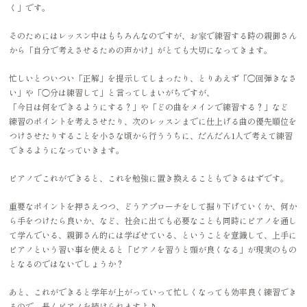
く」です。
そのためにはレッスン中はもちろんなのですが、お家で練習する時の親御さん
から「自分で考えさせるための声かけ」がとても大切になってきます。
忙しいとついつい「正解」を提示してしまったり、とりあえず「◯回弾きなさ
い」や「◯分は練習して」と言ってしまいがちですが、
「今日は何をできるようにする？」や「どの曲をメインで練習する？」など
練習のポイントを考えさせたり、次のレッスンまでに仕上げる曲の優先順位を
つけさせたりすることを小さな頃から行ううちに、だんだん1人で考えて練習
できるようになっていきます。
ピアノでこれができると、これを勉強に置き換えることもできるはずです。
重要なポイントを押さえつつ、どうアプローチをして掘り下げていくか、何か
ら手をつけたら良いか、など、社会に出ても必要なことも同時にピアノを通し
て学んでいる、親御さん的には学ばせている、ということを意識して、上手に
ピアノという習い事を使えると「ピアノを習うと頭が良くなる」が現実のもの
となるのではないでしょうか？
あと、これができると学年が上がっていって忙しくなっても効率良く練習でき
るので、長くピアノを続けられますよ♪