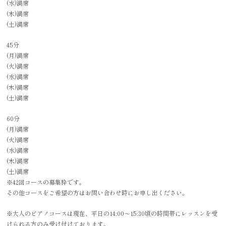
(水)満席
(木)満席
(土)満席
45分
(月)満席
(火)満席
(水)満席
(木)満席
(土)満席
60分
(月)満席
(火)満席
(水)満席
(木)満席
(土)満席
※42回コースの募集枠です。
その他コースをご希望の方はお問い合わせ時にお申し出ください。
※大人のピアノコースは現在、平日の14:00〜15:30頃の時間帯にレッスンを受
けられる方のみ受け付けております。