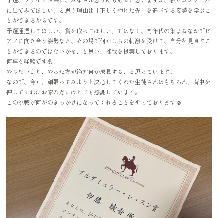
に出てみてほしい、と思う理由は「正しく弾けた先」を追求する姿勢を学ぶこ
とができるからです。
予選通過してほしい、賞を取ってほしい、ではなく、同年代の集まるなかでピ
アノに向き合う姿勢など、その場で何かしらの刺激を受けて、自分を見直すこ
とができるのではないかな、と思い、挑戦を提案しております。
何事も経験です💪
やらないより、やった方が絶対何か成長する、と思っています。
なので、今回、頑張ってみようと決心してくれた生徒さんはもちろん、背中を
押してくれたお家の方にはとても感謝しています。
この挑戦が何がのきっかけになってくれることを祈っております☺️