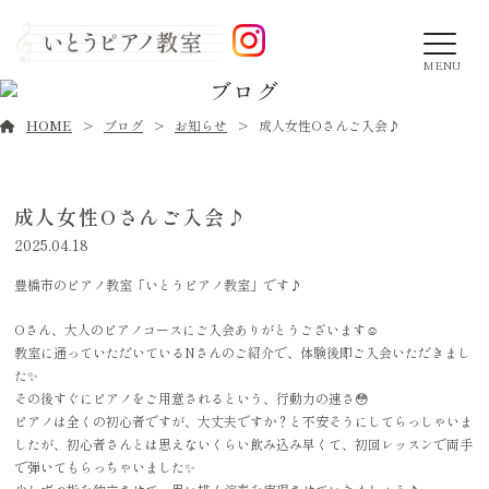
MENU
ブログ
HOME
ブログ
お知らせ
成人女性Oさんご入会♪
成人女性Oさんご入会♪
2025.04.18
豊橋市のピアノ教室「いとうピアノ教室」です♪
Oさん、大人のピアノコースにご入会ありがとうございます☺️
教室に通っていただいているNさんのご紹介で、体験後即ご入会いただきまし
た✨
その後すぐにピアノをご用意されるという、行動力の速さ😳
ピアノは全くの初心者ですが、大丈夫ですか？と不安そうにしてらっしゃいま
したが、初心者さんとは思えないくらい飲み込み早くて、初回レッスンで両手
で弾いてもらっちゃいました✨