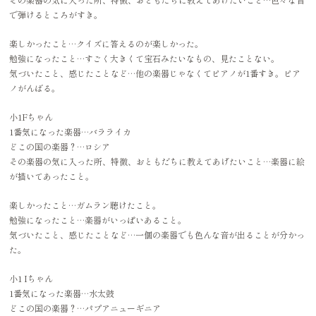
で弾けるところがすき。
楽しかったこと…クイズに答えるのが楽しかった。
勉強になったこと…すごく大きくて宝石みたいなもの、見たことない。
気づいたこと、感じたことなど…他の楽器じゃなくてピアノが1番すき。ピア
ノがんばる。
小1Fちゃん
1番気になった楽器…バラライカ
どこの国の楽器？…ロシア
その楽器の気に入った所、特徴、おともだちに教えてあげたいこと…楽器に絵
が描いてあったこと。
楽しかったこと…ガムラン聴けたこと。
勉強になったこと…楽器がいっぱいあること。
気づいたこと、感じたことなど…一個の楽器でも色んな音が出ることが分かっ
た。
小1 Iちゃん
1番気になった楽器…水太鼓
どこの国の楽器？…パプアニューギニア