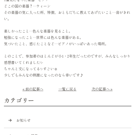
どこの国の楽器？…ウィーン
その楽器の気に入った所、特徴、おともだちに教えてあげたいこと…音がきれ
い。
楽しかったこと…色んな楽器を見ること。
勉強になったこと…世界には色んな楽器がある。
気づいたこと、感じたことなど…ピアノがいっぱいあった場所。
とのことで、参加者のほとんどが小1・2年生だったのですが、みんなしっかり
感想書いてくれました✨
ちゃんと文になってる✨すごい☺️
少しでもみんなの刺激になったのなら幸いです♪
« 前の記事へ
一覧に戻る
次の記事へ »
カテゴリー
お知らせ