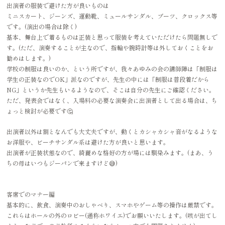
出演者の服装で避けた方が良いものは
ミニスカート、ジーンズ、運動靴、ミュールサンダル、ブーツ、クロックス等
です。(演出の場合は除く)
基本、舞台上で着るものは正装と思って服装を考えていただけたら問題無しで
す。(ただ、演奏することが主なので、指輪や腕時計等は外しておくことをお
勧めはします。)
学校の制服は良いのか、という所ですが、我々あゆみの会の講師陣は「制服は
学生の正装なのでOK」派なのですが、先生の中には「制服は普段着だから
NG」というか先生もいるようなので、そこは自分の先生にご確認ください。
ただ、発表会ではなく、入場料の必要な演奏会に出演者として出る場合は、ち
ょっと検討が必要です🤔
出演者以外は割となんでも大丈夫ですが、動くとカシャカシャ音がなるような
お洋服や、ビーチサンダル系は避けた方が良いと思います。
出演者が正装状態なので、綺麗めな格好の方が場には馴染みます。(まあ、う
ちの母はいつもジーパンで来ますけど😅)
客席でのマナー編
基本的に、飲食、演奏中のおしゃべり、スマホやゲーム等の操作は厳禁です。
これらはホールの外のロビー(通称ホワイエ)でお願いいたします。(咳が出てし