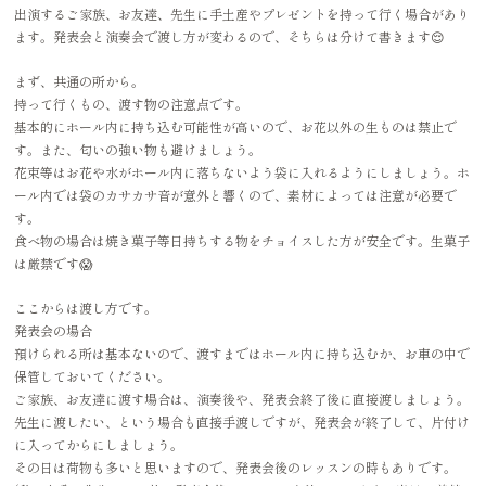
出演するご家族、お友達、先生に手土産やプレゼントを持って行く場合があり
ます。発表会と演奏会で渡し方が変わるので、そちらは分けて書きます😌
まず、共通の所から。
持って行くもの、渡す物の注意点です。
基本的にホール内に持ち込む可能性が高いので、お花以外の生ものは禁止で
す。また、匂いの強い物も避けましょう。
花束等はお花や水がホール内に落ちないよう袋に入れるようにしましょう。ホ
ール内では袋のカサカサ音が意外と響くので、素材によっては注意が必要で
す。
食べ物の場合は焼き菓子等日持ちする物をチョイスした方が安全です。生菓子
は厳禁です😱
ここからは渡し方です。
発表会の場合
預けられる所は基本ないので、渡すまではホール内に持ち込むか、お車の中で
保管しておいてください。
ご家族、お友達に渡す場合は、演奏後や、発表会終了後に直接渡しましょう。
先生に渡したい、という場合も直接手渡しですが、発表会が終了して、片付け
に入ってからにしましょう。
その日は荷物も多いと思いますので、発表会後のレッスンの時もありです。