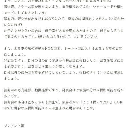
まう、などで、のど飴舐めるくらいならホール内でも問題ありません)
着信音、アラーム等が鳴らないよう、電子機器は切るか、マナーモードや機内
モードにしておきましょう。
基本的に音や光が出なければOKなので、寝るのは問題ありません。(いびきか
かなければ)
お子さまが小さい場合は、母子室がある会場もありますので、最初からそちら
で観るのもありです。(無い会場も多いので、ご注意ください)
また、演奏中の席の移動もNGなので、ホールへの出入りは演奏と演奏の合間
にしましょう。
発表会ですと、自分の番の前に客席から舞台裏に移動したり、演奏後客席に戻
る必要があり、演奏会より出入りが激しくなります。
自分以外の誰かの演奏を妨げてしまわないよう、移動のタイミングには注意し
ましょう。
演奏中の写真撮影、動画撮影ですが、発表会はご家族の分のみ撮影可能な所が
多いです。
演奏会の場合は基本どちらも禁止で、演奏者から「ここは撮って良い」とOK
がでた場合のみ撮影可能タイムが生まれる場合があります。
プレゼント編