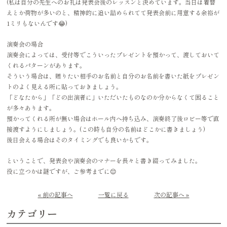
(私は自分の先生へのお礼は発表会後のレッスンと決めています。当日は着替
えとか荷物が多いのと、精神的に追い詰められてて発表会前に用意する余裕が
1ミリもないんです😂)
演奏会の場合
演奏会によっては、受付等でこういったプレゼントを預かって、渡しておいて
くれるパターンがあります。
そういう場合は、贈りたい相手のお名前と自分のお名前を書いた紙をプレゼン
トのよく見える所に貼っておきましょう。
「どなたから」「どの出演者に」いただいたものなのか分からなくて困ること
が多々あります。
預かってくれる所が無い場合はホール内へ持ち込み、演奏終了後ロビー等で直
接渡すようにしましょう。(この時も自分の名前はどこかに書きましょう)
後日会える場合はそのタイミングでも良いかもです。
ということで、発表会や演奏会のマナーを長々と書き綴ってみました。
役に立つかは謎ですが、ご参考までに😌
« 前の記事へ
一覧に戻る
次の記事へ »
カテゴリー