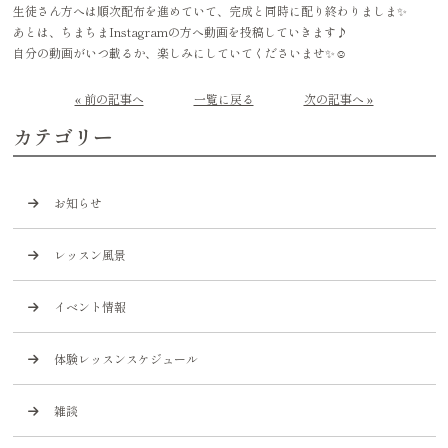
生徒さん方へは順次配布を進めていて、完成と同時に配り終わりましま✨
あとは、ちまちまInstagramの方へ動画を投稿していきます♪
自分の動画がいつ載るか、楽しみにしていてくださいませ✨☺️
« 前の記事へ
一覧に戻る
次の記事へ »
カテゴリー
お知らせ
レッスン風景
イベント情報
体験レッスンスケジュール
雑談