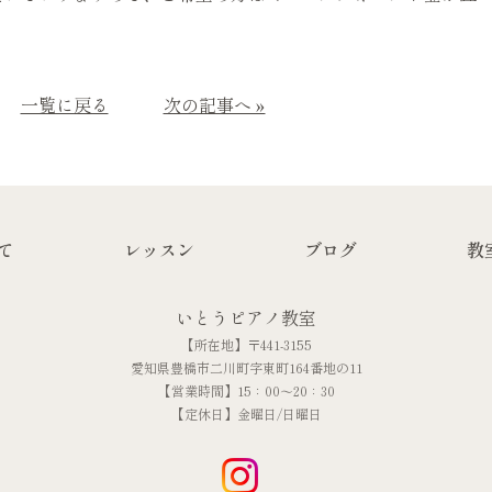
一覧に戻る
次の記事へ »
て
レッスン
ブログ
教
いとうピアノ教室
【所在地】〒441-3155
愛知県豊橋市二川町字東町164番地の11
【営業時間】15：00～20：30
【定休日】金曜日/日曜日